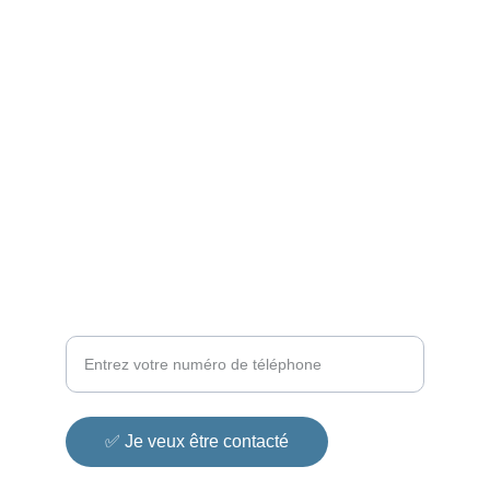
APPELEZ-NOUS : +596 696 55 68 72
📌 "📧 ENVOYEZ-NOUS UN E-MAIL : 
contact@ultratechantilles.com
📌 
"💬 DISCUTONS SUR WHATSAPP : 
+596696556872
Un conseiller vous rappelle en moins de
30min
✅ Je veux être contacté