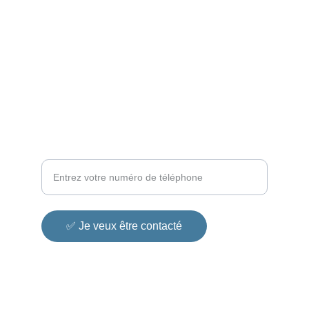
📌 "📧 ENVOYEZ-NOUS UN E-MAIL : 
contact@ultratechantilles.com
📌 
"💬 DISCUTONS SUR WHATSAPP : 
+596696556872
Un conseiller vous rappelle en moins de
30min
✅ Je veux être contacté
© 2025 Ultratech Antilles