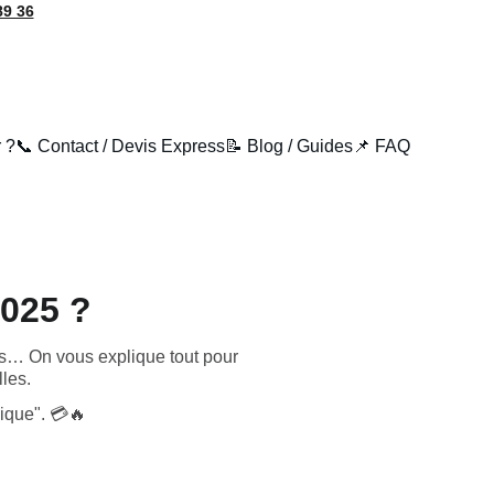
89 36
 ?
📞 Contact / Devis Express
📝 Blog / Guides
📌 FAQ
2025 ?
ns… On vous explique tout pour
lles.
nique". 💳🔥