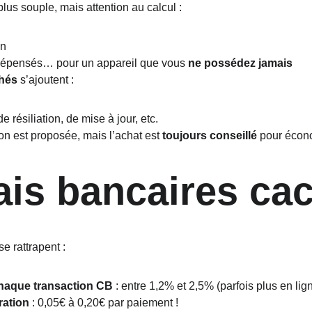
lus souple, mais attention au calcul :
an
dépensés… pour un appareil que vous 
ne possédez jamais
chés
 s’ajoutent :
de résiliation, de mise à jour, etc.
ion est proposée, mais l’achat est 
toujours conseillé
 pour écono
rais bancaires ca
e rattrapent :
haque transaction CB
 : entre 1,2% et 2,5% (parfois plus en lig
ration
 : 0,05€ à 0,20€ par paiement !