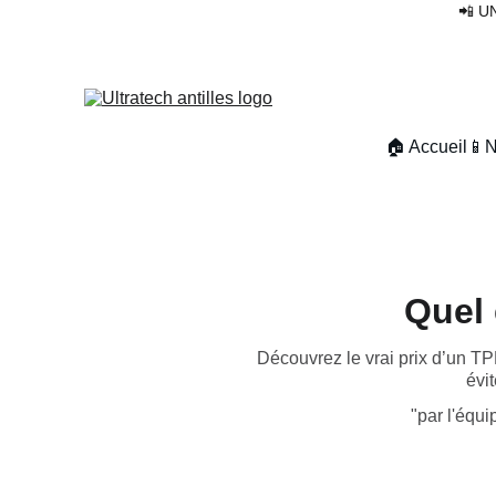
📲 U
🏠 Accueil
📱N
Quel 
Découvrez le vrai prix d’un T
évit
"par l'équi