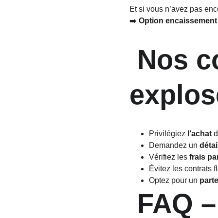
Et si vous n’avez pas en
➡️ 
Option encaissement
 Nos conseils pour ne pas 
explos
Privilégiez 
l’achat
 
Demandez un 
détai
Vérifiez les 
frais pa
Évitez les contrats
Optez pour un 
parte
 FAQ – Le vrai coût d’un TPE 