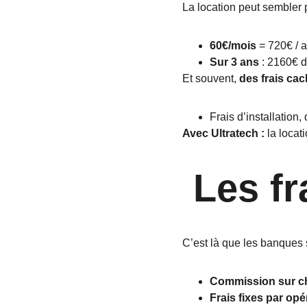
La location peut sembler p
60€/mois
 = 720€ / 
Sur 3 ans
 : 2160€ 
Et souvent, 
des frais ca
Frais d’installation, 
Avec Ultratech :
 la locat
 Les f
C’est là que les banques s
Commission sur c
Frais fixes par opé