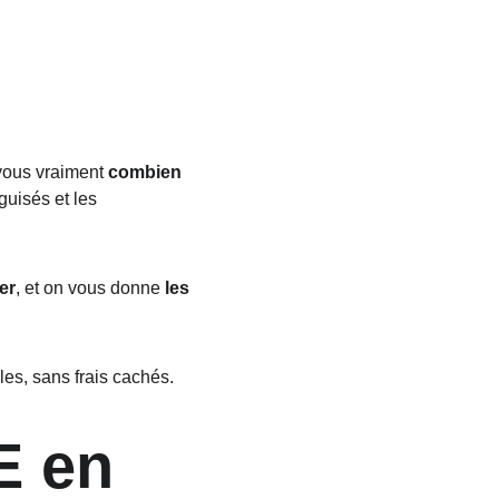
vous vraiment 
combien 
guisés et les 
er
, et on vous donne 
les 
es, sans frais cachés.
E en 