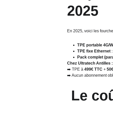
2025
En 2025, voici les fourche
TPE portable 4G/Wi
TPE fixe Ethernet
 
Pack complet (par
Chez Ultratech Antilles :
➡️ TPE à 
499€ TTC
 + 
50€
➡️ Aucun abonnement obli
 Le co