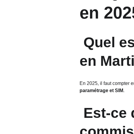
en 202
 Quel est le prix moyen d’un TPE 
en Mart
En 2025, il faut compter e
paramétrage et SIM
.
 Est-ce que la banque prend une 
commiss