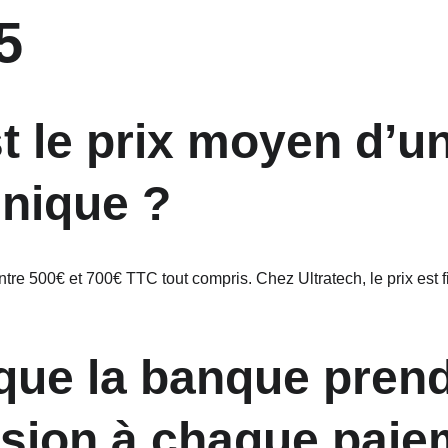
5
inique ?
ntre 500€ et 700€ TTC tout compris. Chez Ultratech, le prix est fi
ion à chaque paie