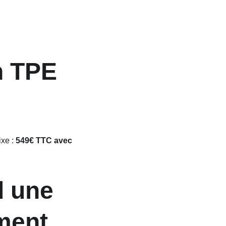
xe : 
549€ TTC avec 
ment 